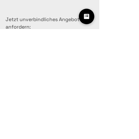
Jetzt unverbindliches Angebot 
anfordern:
SanitCare
E-Mail: 
info@sanitcare.de
Web: 
www.sanitcare.de
See All
Recent Posts