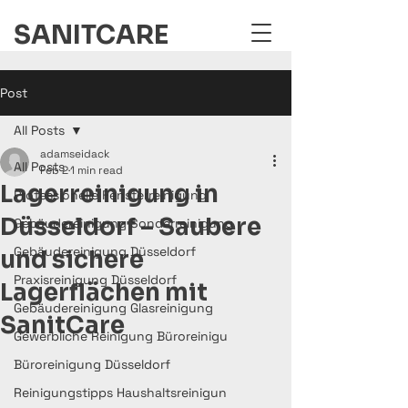
SANITCARE
Post
All Posts
adamseidack
All Posts
Feb 2
1 min read
Lagerreinigung in
Professionelle Fensterreinigung
Düsseldorf – Saubere
Gebäudereinigung Sonderreinigung
Gebäudereinigung Düsseldorf
und sichere
Praxisreinigung Düsseldorf
Lagerflächen mit
Gebäudereinigung Glasreinigung
SanitCare
Gewerbliche Reinigung Büroreinigu
Büroreinigung Düsseldorf
Reinigungstipps Haushaltsreinigun