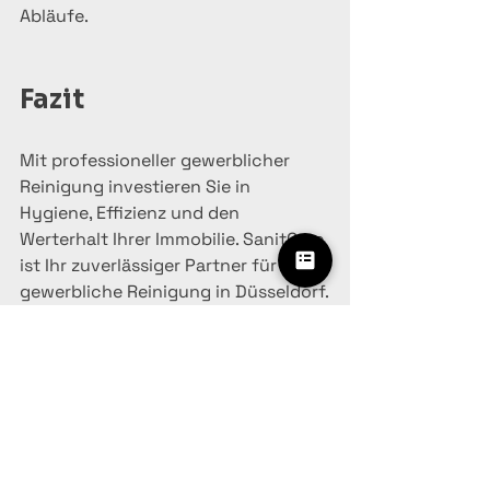
Abläufe.
Fazit
Mit professioneller gewerblicher 
Reinigung investieren Sie in 
Hygiene, Effizienz und den 
Werterhalt Ihrer Immobilie. SanitCare 
ist Ihr zuverlässiger Partner für 
gewerbliche Reinigung in Düsseldorf.
Kontakt
SanitCare
E-Mail: 
info@sanitcare.de
Website: 
www.sanitcare.de