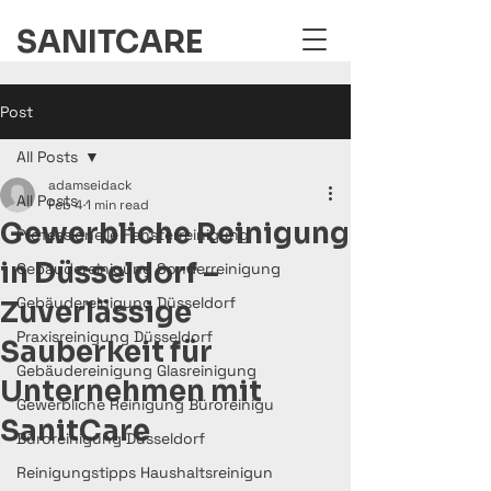
SANITCARE
Post
All Posts
adamseidack
All Posts
Feb 4
1 min read
Gewerbliche Reinigung
Professionelle Fensterreinigung
in Düsseldorf –
Gebäudereinigung Sonderreinigung
Gebäudereinigung Düsseldorf
Zuverlässige
Praxisreinigung Düsseldorf
Sauberkeit für
Gebäudereinigung Glasreinigung
Unternehmen mit
Gewerbliche Reinigung Büroreinigu
SanitCare
Büroreinigung Düsseldorf
Reinigungstipps Haushaltsreinigun