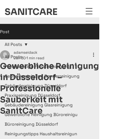
SANITCARE
Post
All Posts
adamseidack
All Posts
Jan 30
1 min read
Gewerbliche Reinigung
Professionelle Fensterreinigung
in Düsseldorf –
Gebäudereinigung Sonderreinigung
Gebäudereinigung Düsseldorf
Professionelle
Praxisreinigung Düsseldorf
Sauberkeit mit
Gebäudereinigung Glasreinigung
SanitCare
Gewerbliche Reinigung Büroreinigu
Büroreinigung Düsseldorf
Reinigungstipps Haushaltsreinigun