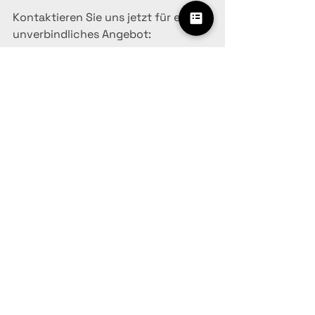
Kontaktieren Sie uns jetzt für ein 
unverbindliches Angebot:
SanitCare
E-Mail: 
info@sanitcare.de
Web: 
www.sanitcare.de
See All
Recent Posts