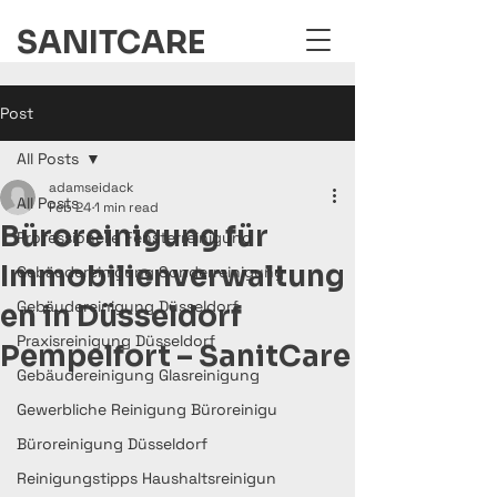
SANITCARE
Post
All Posts
adamseidack
All Posts
Feb 24
1 min read
Büroreinigung für
Professionelle Fensterreinigung
Immobilienverwaltung
Gebäudereinigung Sonderreinigung
Gebäudereinigung Düsseldorf
en in Düsseldorf
Praxisreinigung Düsseldorf
Pempelfort – SanitCare
Gebäudereinigung Glasreinigung
Gewerbliche Reinigung Büroreinigu
Büroreinigung Düsseldorf
Reinigungstipps Haushaltsreinigun