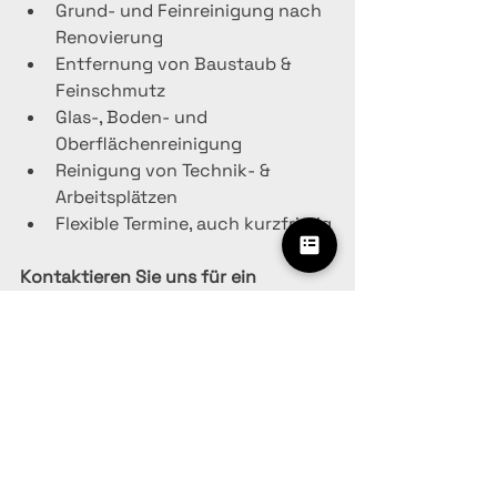
Grund- und Feinreinigung nach 
Renovierung
Entfernung von Baustaub & 
Feinschmutz
Glas-, Boden- und 
Oberflächenreinigung
Reinigung von Technik- & 
Arbeitsplätzen
Flexible Termine, auch kurzfristig
Kontaktieren Sie uns für ein 
unverbindliches Angebot:
SanitCare Gebäudereinigung
Telefon: 
0157 37598303
E-Mail: 
info@sanitcare.de
Webseite: 
https://www.sanitcare.de/