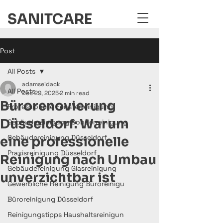
SANITCARE
Post
All Posts
adamseidack
All Posts
Dec 29, 2025
2 min read
Büro­renovierung
Professionelle Fensterreinigung
Düsseldorf: Warum
Gebäudereinigung Sonderreinigung
Gebäudereinigung Düsseldorf
eine professionelle
Praxisreinigung Düsseldorf
Reinigung nach Umbau
Gebäudereinigung Glasreinigung
unverzichtbar ist
Gewerbliche Reinigung Büroreinigu
Büroreinigung Düsseldorf
Reinigungstipps Haushaltsreinigun