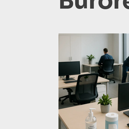
Büror