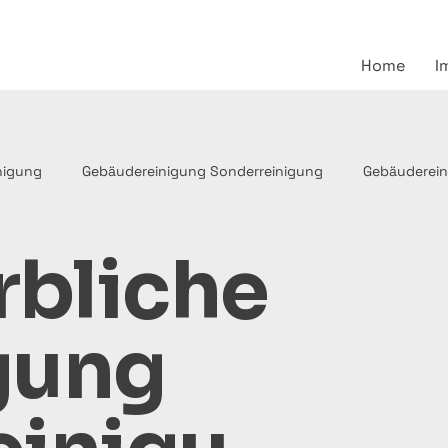
Home
I
inigung
Gebäudereinigung Sonderreinigung
Gebäuderein
bliche
Gebäudereinigung Glasreinigung
Gewerbliche Reinigung Büror
gung
einigungstipps Haushaltsreinigun
Treppenhausreinigung Düss
Gebäudereinigung
Gebäudereinigung