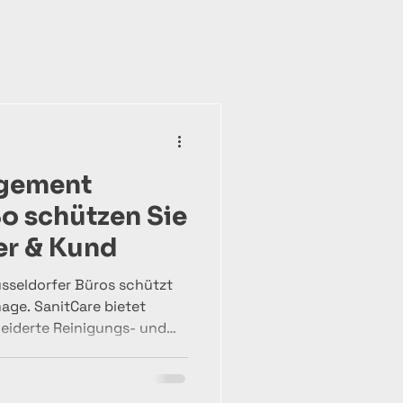
gement
So schützen Sie
er & Kund
seldorfer Büros schützt
age. SanitCare bietet
eiderte Reinigungs- und
fizient, sicher und
n Sie auf SanitCare für
ein professionelles