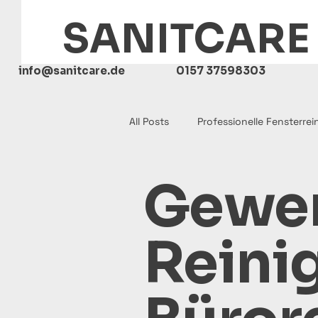
SANITCARE
info@sanitcare.de
0157 37598303
All Posts
Professionelle Fensterre
Gewer
Praxisreinigung Düsseldorf
Reini
Büroreinigung Düsseldorf
R
Gebäudereinigung Büroreinigung