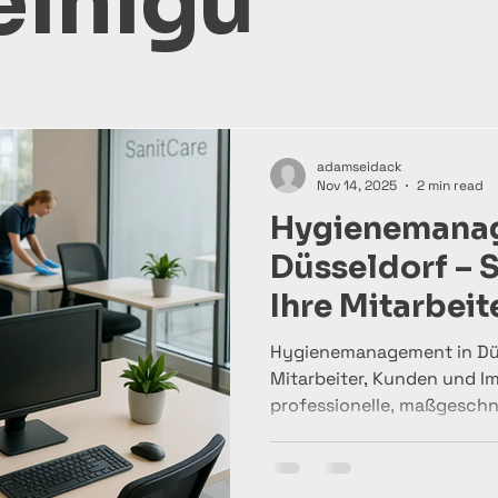
einigu
adamseidack
Nov 14, 2025
2 min read
Hygienemana
Düsseldorf – 
Ihre Mitarbeit
Hygienemanagement in Düs
Mitarbeiter, Kunden und Im
professionelle, maßgeschn
Desinfektionskonzepte – ef
umweltfreundlich. Vertraue
gesunde Arbeitsplätze und 