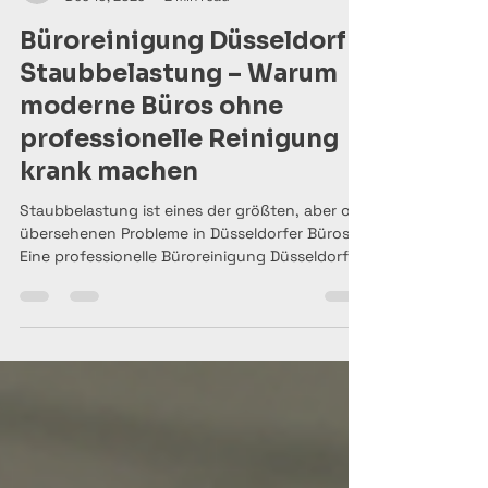
adamseidack
Dec 10, 2025
2 min read
Büroreinigung Düsseldorf
Staubbelastung – Warum
moderne Büros ohne
professionelle Reinigung
krank machen
Staubbelastung ist eines der größten, aber oft
übersehenen Probleme in Düsseldorfer Büros.
Eine professionelle Büroreinigung Düsseldorf
Staubbelastung sorgt für bessere Luftqualität,
weniger Krankheiten und ein gepflegtes
Arbeitsumfeld. SanitCare bietet individuelle,
gründliche und nachhaltige
Reinigungslösungen für moderne Büros in
Düsseldorf.