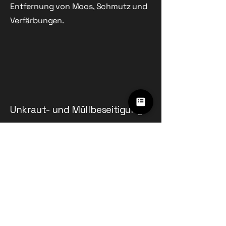
Entfernung von Moos, Schmutz und
Verfärbungen.
Unkraut- und Müllbeseitigung
Regelmäßige Entfernung von
Unkraut und Müll auf gewerblichen
Außenflächen, um ein sauberes
Erscheinungsbild zu wahren.
AUFTRAG SENDEN